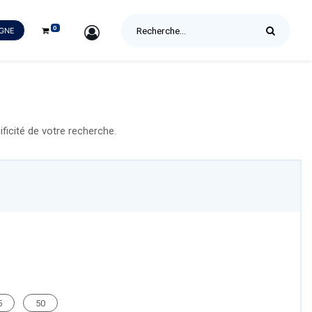
0
SIGN IN
IGNE
icité de votre recherche.
5
50