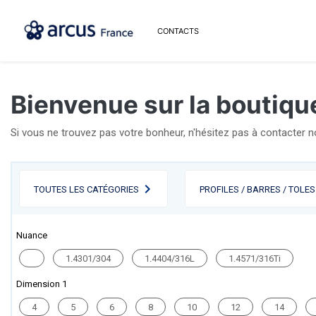
CONTACTS
Bienvenue sur la boutique
Si vous ne trouvez pas votre bonheur, n'hésitez pas à contacter 
TOUTES LES CATÉGORIES
PROFILES / BARRES / TOLES
Nuance
1.4301/304
1.4404/316L
1.4571/316Ti
Dimension 1
4
5
6
8
10
12
14