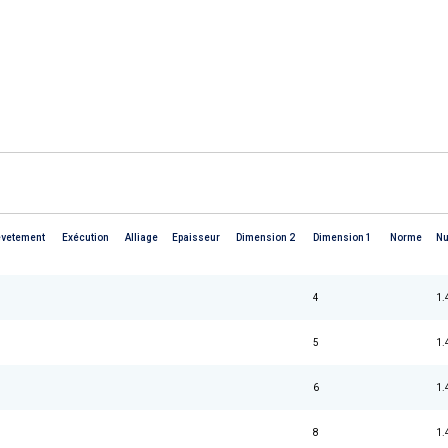
evetement
Exécution
Alliage
Epaisseur
Dimension 2
Dimension 1
Norme
N
4
1.
5
1.
6
1.
8
1.