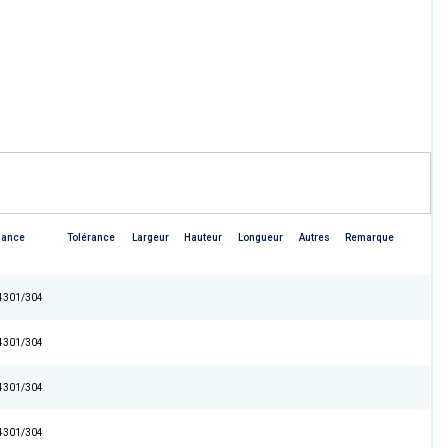
uance
Tolérance
Largeur
Hauteur
Longueur
Autres
Remarque
4301/304
4301/304
4301/304
4301/304