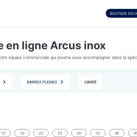
BOUTIQUE EN L
 en ligne Arcus inox
notre équipe commerciale qui pourra vous accompagner dans la spécif
BARRES PLEINES
CARRÉ
15
16
20
25
30
35
40
4