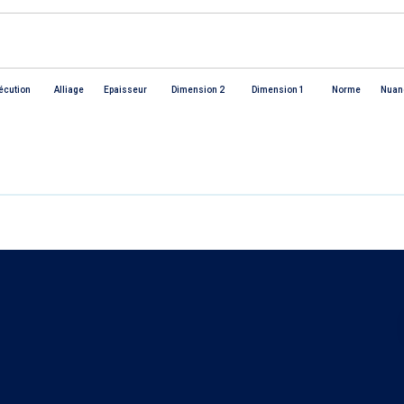
écution
Alliage
Epaisseur
Dimension 2
Dimension 1
Norme
Nuan