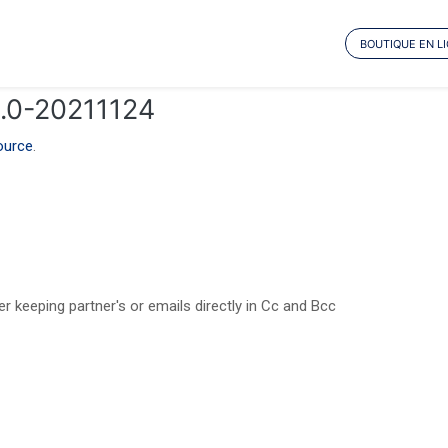
BOUTIQUE EN L
4.0-20211124
ource
.
 keeping partner's or emails directly in Cc and Bcc